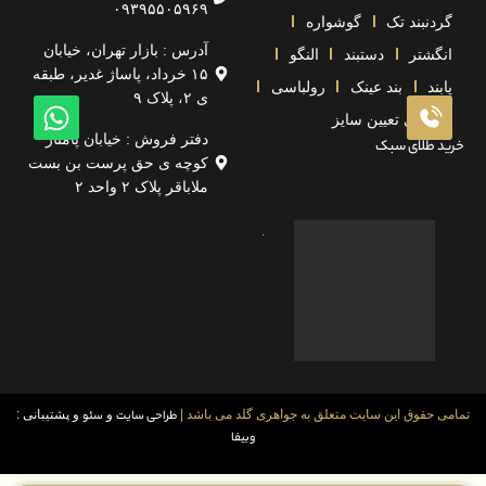
۰۹۳۹۵۵۰۵۹۶۹
گردنبند تک
گوشواره
آدرس : بازار تهران، خیابان
انگشتر
دستبند
النگو
۱۵ خرداد، پاساژ غدیر، طبقه
پابند
بند عینک
رولباسی
ی ۲، پلاک ۹
راهنمای تعیین سایز
دفتر فروش : خیابان پامنار
خرید طلای سبک
کوچه ی حق پرست بن بست
ملاباقر پلاک ۲ واحد ۲
تمامی حقوق این سایت متعلق به جواهری گلد می باشد |
طراحی سایت
و
سئو
و پشتیبانی :
وبیفا