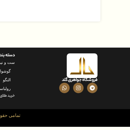
دسته بن
ست و نی
گوشوار
فروشگاه جواهری گلد
النگو
رولباس
خرید طلای
تمامی حقوق