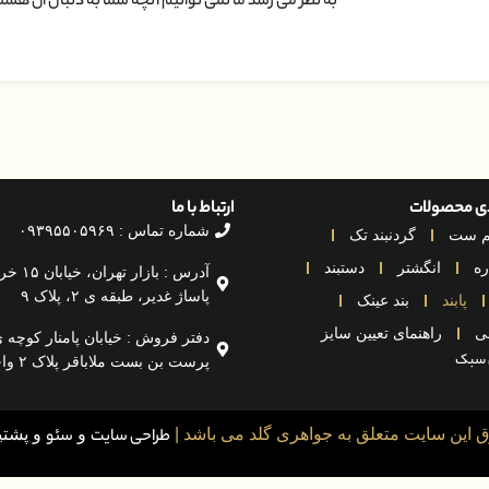
به نظر می رسد ما نمی توانیم آنچه شما به دنبال آن هستید
دی محصولات
ارتباط با ما
شماره تماس : ۰۹۳۹۵۵۰۵۹۶۹
م ست
گردنبند تک
ه
انگشتر
دستبند
آدرس : بازار تهرا
پاساژ غدیر، طبقه ی ۲، پلاک ۹
پابند
بند عینک
ی
راهنمای تعیین سایز
دفتر فروش : خیابان پامنار کوچه
 سبک
پرست بن بست ملاباقر پلاک ۲ واحد ۲
 این سایت متعلق به جواهری گلد می باشد |
طراحی سایت
و
سئو
و پشتیب