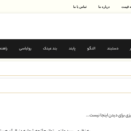
 قیمت
درباره ما
تماس با ما
دستبند
النگو
پابند
بند عینک
رولباسی
راهنم
ی برای دیدن اینجا نیست...