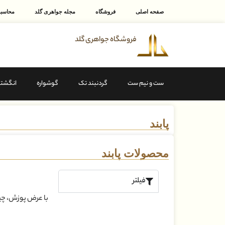
صفحه اصلی
فروشگاه
مجله جواهری گلد
محاسبه
فروشگاه جواهری گلد
ست و نیم ست
گردنبند تک
گوشواره
انگشتر
پابند
محصولات پابند
فیلتر
با عرض پوزش، چیز