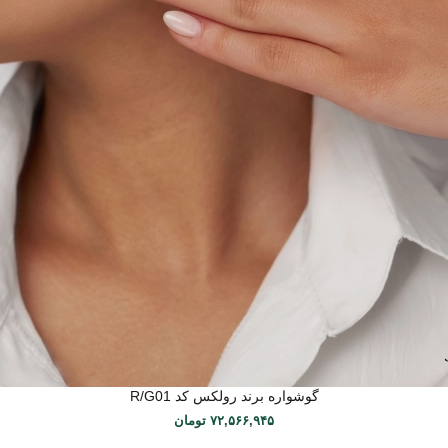
گوشواره برند رولکس کد R/G01
۷۲,۵۶۶,۹۴۵
تومان