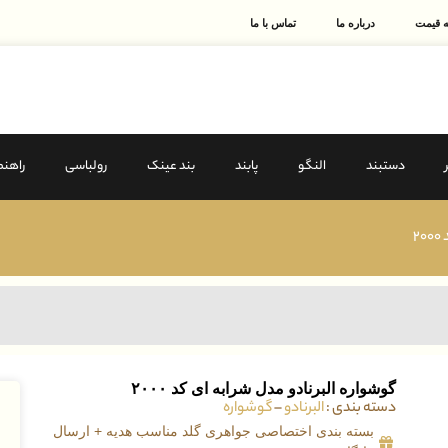
 قیمت
درباره ما
تماس با ما
دستبند
النگو
پابند
بند عینک
رولباسی
راهنم
۲
گوشواره البرنادو مدل شرابه ای کد ۲۰۰۰
دسته بندی :
البرنادو
–
گوشواره
ق
بسته بندی اختصاصی جواهری گلد مناسب هدیه + ارسال