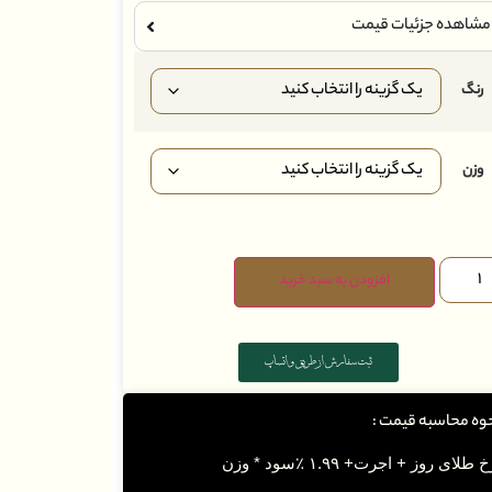
مشاهده جزئیات قیمت
رنگ
وزن
افزودن به سبد خرید
ثبت سفارش از طریق واتساپ
وه محاسبه قیمت :
 طلای روز + اجرت+ ۱.۹۹ ٪سود * وزن