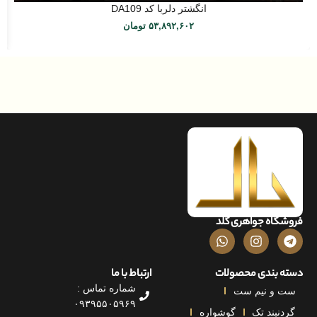
انگشتر دلربا کد DA109
۵۳,۸۹۲,۶۰۲
تومان
اه جواهری گلد
بندی محصولات
ارتباط با ما
شماره تماس :
و نیم ست
۰۹۳۹۵۵۰۵۹۶۹
بند تک
گوشواره