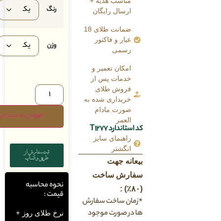
مناسب هدیه +
رنگ
ارسال رایگان
ضمانت طلای 18
عیار و فاکتور
وزن
رسمی
امکان تعمیر و
خدمات پس از
فروش طلای
خریداری شده به
صورت مادام
افزودن به سبد خرید
العمر
کد استاندارد T1277
راهنمای سایز
انگشتر
ثبت سفارش از
طریق واتساپ
بیعانه جهت
سفارش ساخت
نحوه محاسبه
(۸۰٪) :
قیمت :
*زمان ساخت سفارش
ها در صورت موجود
نرخ طلای روز +