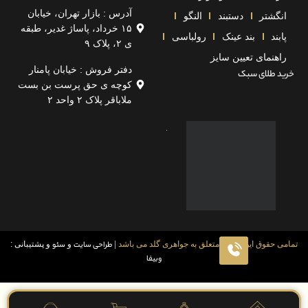
آدرس : بازار تهران، خیابان
تر
دستبند
النگو
۱۵ خرداد، پاساژ غدیر، طبقه
بند عینک
رولباسی
ی ۲، پلاک ۹
مای تعیین سایز
دفتر فروش : خیابان پامنار
لای سبک
کوچه ی حق پرست بن بست
ملاباقر پلاک ۲ واحد ۲
قوق این سایت متعلق به جواهری گلد می باشد |
طراحی سایت
و
سئو
و پشتیبانی :
وبیفا