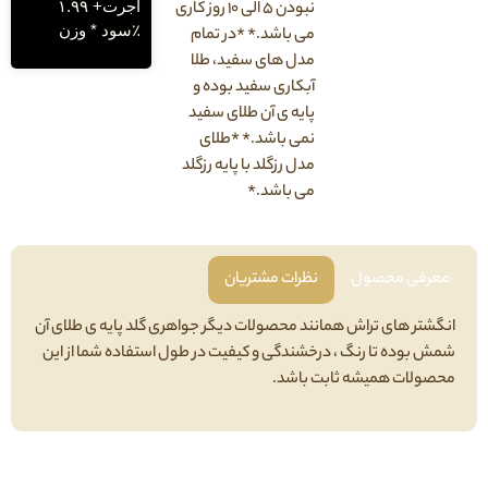
اجرت+ ۱.۹۹
نبودن ۵ الی ۱۰ روز کاری
٪سود * وزن
می باشد.* *در تمام
مدل های سفید، طلا
آبکاری سفید بوده و
پایه ی آن طلای سفید
نمی باشد.* *طلای
مدل رزگلد با پایه رزگلد
می باشد.*
فی محصول
نظرات مشتریان
تر های تراش همانند محصولات دیگر جواهری گلد پایه ی طلای آن
بوده تا رنگ ، درخشندگی و کیفیت در طول استفاده شما از این
لات همیشه ثابت باشد.