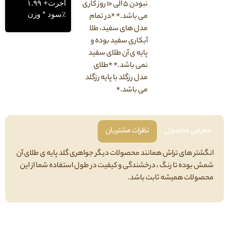
اجرت+ ۱.۹۹
نبودن ۵ الی ۱۰ روز کاری
٪سود * وزن
می باشد.* *در تمام
مدل های سفید، طلا
آبکاری سفید بوده و
پایه ی آن طلای سفید
نمی باشد.* *طلای
مدل رزگلد با پایه رزگلد
می باشد.*
فی محصول
نظرات مشتریان
تر های تراش همانند محصولات دیگر جواهری گلد پایه ی طلای آن
بوده تا رنگ ، درخشندگی و کیفیت در طول استفاده شما از این
لات همیشه ثابت باشد.