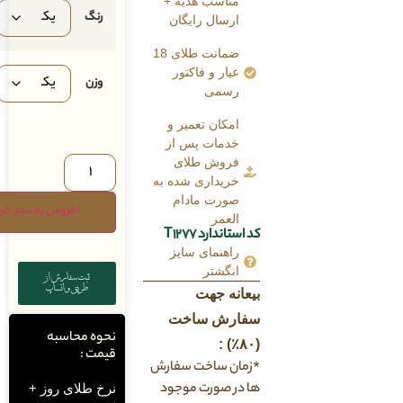
مناسب هدیه +
رنگ
ارسال رایگان
ضمانت طلای 18
عیار و فاکتور
وزن
رسمی
امکان تعمیر و
خدمات پس از
فروش طلای
خریداری شده به
صورت مادام
افزودن به سبد خرید
العمر
کد استاندارد T1277
راهنمای سایز
انگشتر
ثبت سفارش از
طریق واتساپ
بیعانه جهت
سفارش ساخت
نحوه محاسبه
(۸۰٪) :
قیمت :
*زمان ساخت سفارش
ها در صورت موجود
نرخ طلای روز +