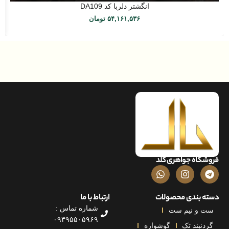
انگشتر دلربا کد DA109
۵۴,۱۶۱,۵۳۶
تومان
اه جواهری گلد
بندی محصولات
ارتباط با ما
شماره تماس :
و نیم ست
۰۹۳۹۵۵۰۵۹۶۹
بند تک
گوشواره