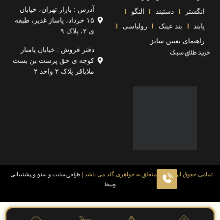
آدرس : بازار تهران، خیابان
تر
دستبند
النگو
۱۵ خرداد، پاساژ غدیر، طبقه
بند عینک
رولباسی
ی ۲، پلاک ۹
مای تعیین سایز
دفتر فروش : خیابان پامنار
لای سبک
کوچه ی حق پرست بن بست
ملاباقر پلاک ۲ واحد ۲
قوق این سایت متعلق به جواهری گلد می باشد |
طراحی سایت
و
سئو
و پشتیبانی :
وبیفا