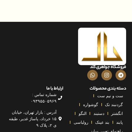
اه جواهری گلد
بندی محصولات
ارتباط با ما
شماره تماس :
و نیم ست
۰۹۳۹۵۵۰۵۹۶۹
بند تک
گوشواره
آدرس : بازار تهران، خیابان
تر
دستبند
النگو
۱۵ خرداد، پاساژ غدیر، طبقه
بند عینک
رولباسی
ی ۲، پلاک ۹
مای تعیین سایز