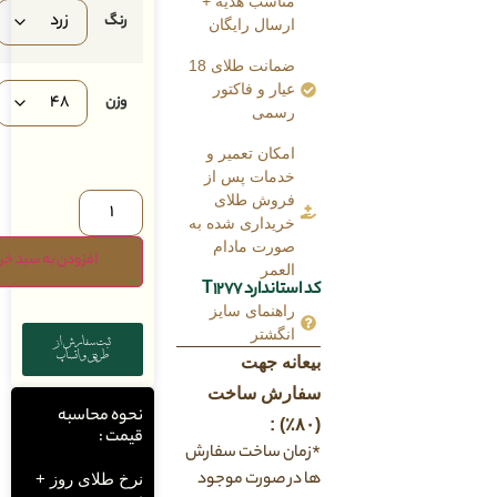
مناسب هدیه +
رنگ
ارسال رایگان
ضمانت طلای 18
عیار و فاکتور
وزن
رسمی
امکان تعمیر و
خدمات پس از
فروش طلای
خریداری شده به
صورت مادام
افزودن به سبد خرید
العمر
کد استاندارد T1277
راهنمای سایز
انگشتر
ثبت سفارش از
طریق واتساپ
بیعانه جهت
سفارش ساخت
نحوه محاسبه
(۸۰٪) :
قیمت :
*زمان ساخت سفارش
ها در صورت موجود
نرخ طلای روز +