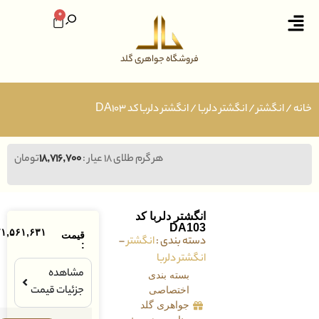
0
فروشگاه جواهری گلد
نگشتر
/
انگشتر دلربا
/ انگشتر دلربا کد DA103
هر گرم طلای ۱۸ عیار :
۱۸,۷۱۶,۷۰۰
تومان
انگشتر دلربا کد
DA103
۷۱,۵۶۱,۶۳۱
تومان
قیمت
دسته بندی :
انگشتر
–
:
انگشتر دلربا
مشاهده
بسته بندی
جزئیات قیمت
اختصاصی
جواهری گلد