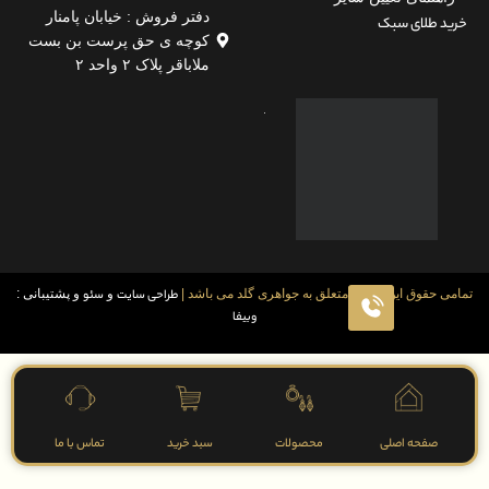
دفتر فروش : خیابان پامنار
لای سبک
کوچه ی حق پرست بن بست
ملاباقر پلاک ۲ واحد ۲
قوق این سایت متعلق به جواهری گلد می باشد |
طراحی سایت
و
سئو
و پشتیبانی :
وبیفا
فحه اصلی
محصولات
سبد خرید
تماس با ما