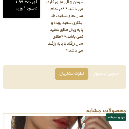
اجرت+ ۱.۹۹
نبودن ۵ الی ۱۰ روز کاری
٪سود * وزن
می باشد.* *در تمام
مدل های سفید، طلا
آبکاری سفید بوده و
پایه ی آن طلای سفید
نمی باشد.* *طلای
مدل رزگلد با پایه رزگلد
می باشد.*
فی محصول
نظرات مشتریان
لات مشابه
باشد
موجود می‌باشد