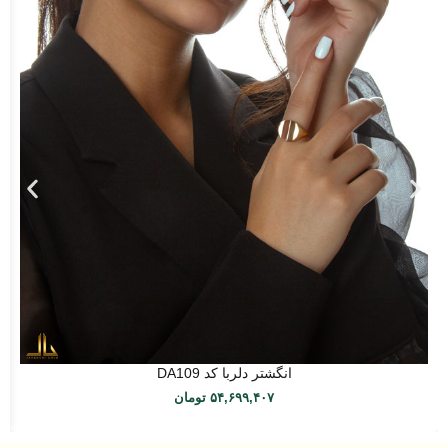
انگشتر دلربا کد DA109
۵۴,۶۹۹,۴۰۷
تومان