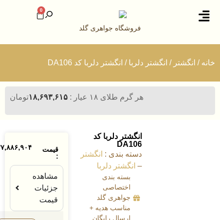
0
وشگاه جواهری گلد
با
/ انگشتر دلربا کد DA106
رم طلای ۱۸ عیار :
۱۸,۶۹۳,۶۱۵
تومان
گشتر دلربا کد
DA1
۳۷,۸۸۶,۹۰۴
تومان
قیمت
ته بندی :
انگشتر
:
انگشتر دلربا
مشاهده
بسته بندی
اختصاصی
جزئیات
جواهری گلد
قیمت
مناسب هدیه +
ارسال رایگان