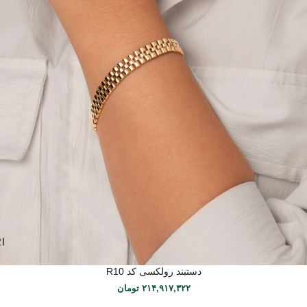
دستبند رولکسی کد R10
۲۱۴,۹۱۷,۳۲۲
تومان