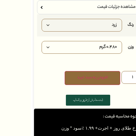
مشاهده جزئیات قیمت
رنگ
وزن
افزودن به سبد خرید
ثبت سفارش از طریق واتساپ
وه محاسبه قیمت :
 طلای روز + اجرت+ ۱.۹۹ ٪سود * وزن