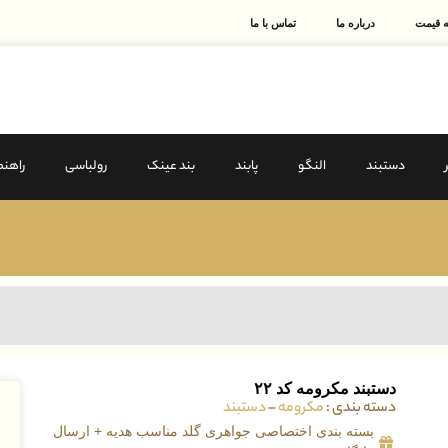
 قیمت
درباره ما
تماس با ما
دستبند
النگو
پابند
بند عینک
رولباسی
راهنم
دستبند مکرومه کد ۲۲
دسته بندی :
مکرومه
–
دستبند
ق
بسته بندی اختصاصی جواهری گلد مناسب هدیه + ارسال