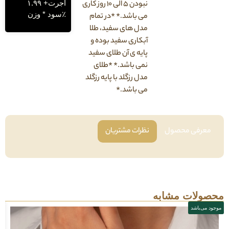
اجرت+ ۱.۹۹
نبودن ۵ الی ۱۰ روز کاری
٪سود * وزن
می باشد.* *در تمام
مدل های سفید، طلا
آبکاری سفید بوده و
پایه ی آن طلای سفید
نمی باشد.* *طلای
مدل رزگلد با پایه رزگلد
می باشد.*
فی محصول
نظرات مشتریان
لات مشابه
باشد
موجود می‌باشد