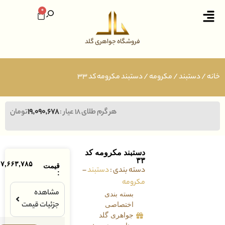
0
فروشگاه جواهری گلد
ستبند
/
مکرومه
/ دستبند مکرومه کد ۳۳
هر گرم طلای ۱۸ عیار :
۱۹,۰۹۰,۶۷۸
تومان
دستبند مکرومه کد
۳۳
۷,۶۶۳,۷۸۵
تومان
قیمت
دسته بندی :
دستبند
–
:
مکرومه
مشاهده
بسته بندی
جزئیات قیمت
اختصاصی
جواهری گلد