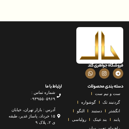
اه جواهری گلد
بندی محصولات
ارتباط با ما
شماره تماس :
و نیم ست
۰۹۳۹۵۵۰۵۹۶۹
بند تک
گوشواره
آدرس : بازار تهران، خیابان
تر
دستبند
النگو
۱۵ خرداد، پاساژ غدیر، طبقه
بند عینک
رولباسی
ی ۲، پلاک ۹
مای تعیین سایز