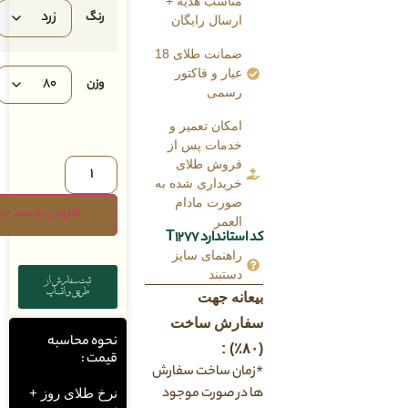
مناسب هدیه +
رنگ
ارسال رایگان
ضمانت طلای 18
عیار و فاکتور
وزن
رسمی
امکان تعمیر و
خدمات پس از
فروش طلای
خریداری شده به
صورت مادام
افزودن به سبد خرید
العمر
کد استاندارد T1277
راهنمای سایز
دستبند
ثبت سفارش از
طریق واتساپ
بیعانه جهت
سفارش ساخت
نحوه محاسبه
(۸۰٪) :
قیمت :
*زمان ساخت سفارش
ها در صورت موجود
نرخ طلای روز +