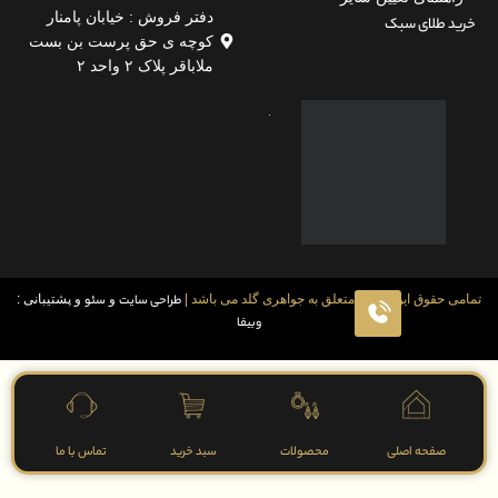
دفتر فروش : خیابان پامنار
لای سبک
کوچه ی حق پرست بن بست
ملاباقر پلاک ۲ واحد ۲
قوق این سایت متعلق به جواهری گلد می باشد |
طراحی سایت
و
سئو
و پشتیبانی :
وبیفا
فحه اصلی
محصولات
سبد خرید
تماس با ما