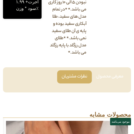
اجرت+ ۱.۹۹
نبودن ۵ الی ۱۰ روز کاری
٪سود * وزن
می باشد.* *در تمام
مدل های سفید، طلا
آبکاری سفید بوده و
پایه ی آن طلای سفید
نمی باشد.* *طلای
مدل رزگلد با پایه رزگلد
می باشد.*
فی محصول
نظرات مشتریان
لات مشابه
باشد
موجود می‌باشد