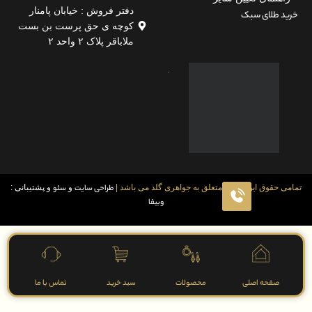
دفتر فروش : خیابان پامنار
لای سبک
کوچه ی حق پرست بن بست
ملاباقر پلاک ۲ واحد ۲
قوق این سایت متعلق به جواهری گلد می باشد |
طراحی سایت
و
سئو
و پشتیبانی :
وبیفا
فحه اصلی
محصولات
سبد خرید
تماس با ما