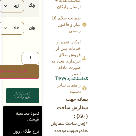
مناسب هدیه +
رنگ
ارسال رایگان
ضمانت طلای 18
عیار و فاکتور
وزن
رسمی
امکان تعمیر و
خدمات پس از
فروش طلای
خریداری شده به
صورت مادام
افزودن به سبد خرید
العمر
کد استاندارد T1277
راهنمای سایز
دستبند
ثبت سفارش از
طریق واتساپ
بیعانه جهت
سفارش ساخت
نحوه محاسبه
(۸۰٪) :
قیمت :
*زمان ساخت سفارش
ها در صورت موجود
نرخ طلای روز +