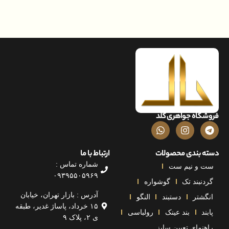
اه جواهری گلد
بندی محصولات
ارتباط با ما
شماره تماس :
و نیم ست
۰۹۳۹۵۵۰۵۹۶۹
بند تک
گوشواره
آدرس : بازار تهران، خیابان
تر
دستبند
النگو
۱۵ خرداد، پاساژ غدیر، طبقه
بند عینک
رولباسی
ی ۲، پلاک ۹
مای تعیین سایز