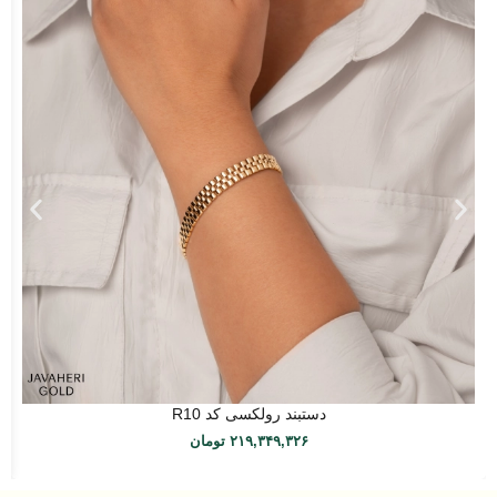
دستبند رولکسی کد R10
۲۱۹,۳۴۹,۳۲۶
تومان