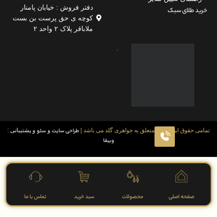
دفتر فروش : خیابان پامنار
لای سبک
کوچه ی حق پرست بن بست
ملاباقر پلاک ۲ واحد ۲
قوق این سایت متعلق به جواهری گلد می باشد |
طراحی سایت
و
سئو
و پشتیبانی :
وبیفا
فحه اصلی
محصولات
سبد خرید
تماس با ما