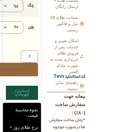
مناسب هدیه +
رنگ
ارسال رایگان
ضمانت طلای 18
عیار و فاکتور
وزن
رسمی
امکان تعمیر و
خدمات پس از
فروش طلای
خریداری شده به
صورت مادام
افزودن به سبد خرید
العمر
کد استاندارد T1277
راهنمای سایز
دستبند
ثبت سفارش از
طریق واتساپ
بیعانه جهت
سفارش ساخت
نحوه محاسبه
(۸۰٪) :
قیمت :
*زمان ساخت سفارش
ها در صورت موجود
نرخ طلای روز +