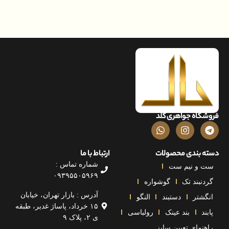
اه جواهری گلد
بندی محصولات
ارتباط با ما
شماره تماس :
و نیم ست
۰۹۳۹۵۵۰۵۹۶۹
بند تک
گوشواره
آدرس : بازار تهران، خیابان
تر
دستبند
النگو
۱۵ خرداد، پاساژ غدیر، طبقه
بند عینک
رولباسی
ی ۲، پلاک ۹
مای تعیین سایز