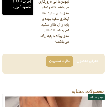
اجرت+ ۱.۹۹
نبودن ۵ الی ۱۰ روز کاری
٪سود * وزن
می باشد.* *در تمام
مدل های سفید، طلا
آبکاری سفید بوده و
پایه ی آن طلای سفید
نمی باشد.* *طلای
مدل رزگلد با پایه رزگلد
می باشد.*
فی محصول
نظرات مشتریان
لات مشابه
باشد
موجود می‌باشد