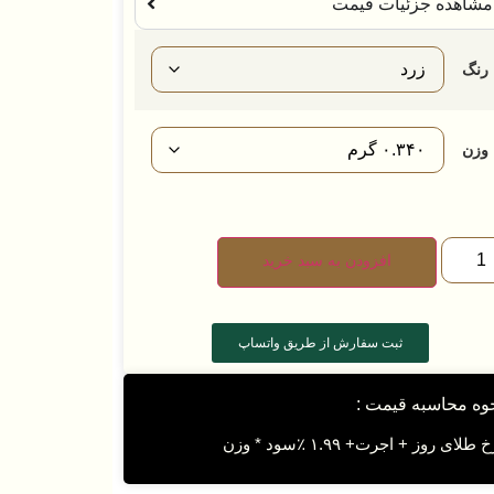
مشاهده جزئیات قیمت
رنگ
وزن
افزودن به سبد خرید
ثبت سفارش از طریق واتساپ
وه محاسبه قیمت :
 طلای روز + اجرت+ ۱.۹۹ ٪سود * وزن