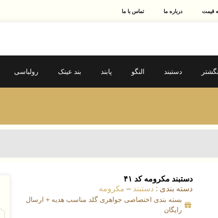
 قیمت
درباره ما
تماس با ما
نگشتر
دستبند
النگو
پابند
بند عینک
رولباسی
دستبند مکرومه کد ۴۱
دسته بندی :
دستبند
–
مکرومه
ق
بسته بندی اختصاصی جواهری گلد مناسب هدیه + ارسال
رایگان