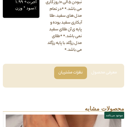
اجرت+ ۱.۹۹
نبودن ۵ الی ۱۰ روز کاری
٪سود * وزن
می باشد.* *در تمام
مدل های سفید، طلا
آبکاری سفید بوده و
پایه ی آن طلای سفید
نمی باشد.* *طلای
مدل رزگلد با پایه رزگلد
می باشد.*
فی محصول
نظرات مشتریان
لات مشابه
باشد
موجود می‌باشد