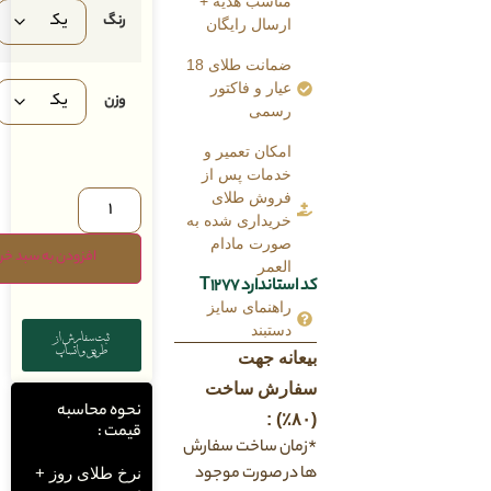
مناسب هدیه +
رنگ
ارسال رایگان
ضمانت طلای 18
عیار و فاکتور
وزن
رسمی
امکان تعمیر و
خدمات پس از
فروش طلای
خریداری شده به
صورت مادام
افزودن به سبد خرید
العمر
کد استاندارد T1277
راهنمای سایز
دستبند
ثبت سفارش از
طریق واتساپ
بیعانه جهت
سفارش ساخت
نحوه محاسبه
(۸۰٪) :
قیمت :
*زمان ساخت سفارش
ها در صورت موجود
نرخ طلای روز +