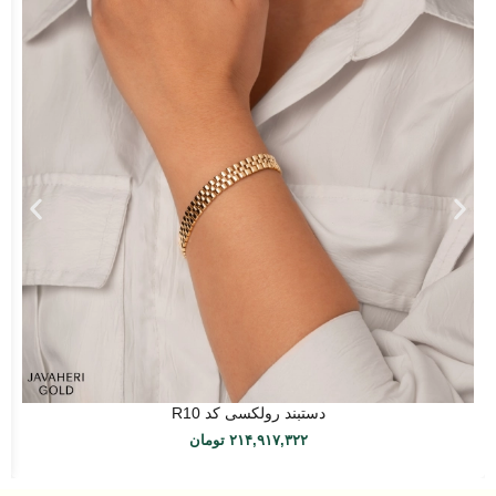
دستبند رولکسی کد R10
۲۱۴,۹۱۷,۳۲۲
تومان