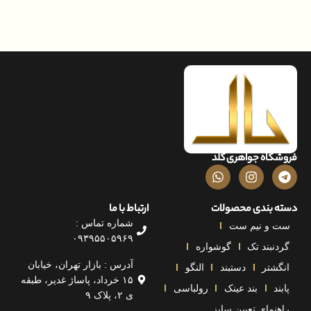
اه جواهری گلد
بندی محصولات
ارتباط با ما
شماره تماس :
و نیم ست
۰۹۳۹۵۵۰۵۹۶۹
بند تک
گوشواره
آدرس : بازار تهران، خیابان
تر
دستبند
النگو
۱۵ خرداد، پاساژ غدیر، طبقه
بند عینک
رولباسی
ی ۲، پلاک ۹
مای تعیین سایز