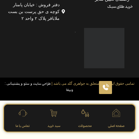
دفتر فروش : خیابان پامنار
لای سبک
کوچه ی حق پرست بن بست
ملاباقر پلاک ۲ واحد ۲
قوق این سایت متعلق به جواهری گلد می باشد |
طراحی سایت
و
سئو
و پشتیبانی :
وبیفا
فحه اصلی
محصولات
سبد خرید
تماس با ما