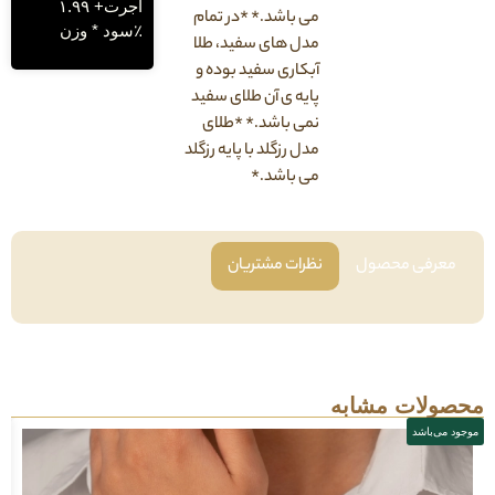
اجرت+ ۱.۹۹
می باشد.* *در تمام
٪سود * وزن
مدل های سفید، طلا
آبکاری سفید بوده و
پایه ی آن طلای سفید
نمی باشد.* *طلای
مدل رزگلد با پایه رزگلد
می باشد.*
فی محصول
نظرات مشتریان
لات مشابه
باشد
موجود می‌باشد