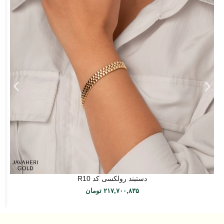
دستبند رولکسی کد R10
۲۱۷,۷۰۰,۸۳۵
تومان