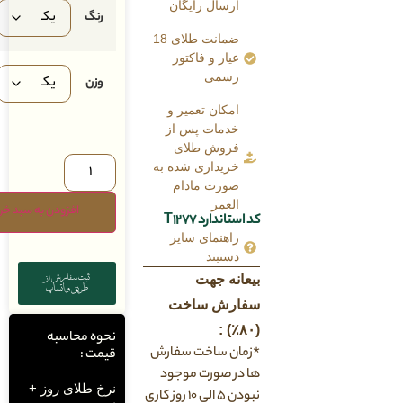
ارسال رایگان
رنگ
ضمانت طلای 18
عیار و فاکتور
رسمی
وزن
امکان تعمیر و
خدمات پس از
فروش طلای
خریداری شده به
صورت مادام
العمر
افزودن به سبد خرید
کد استاندارد T1277
راهنمای سایز
دستبند
بیعانه جهت
ثبت سفارش از
طریق واتساپ
سفارش ساخت
(۸۰٪) :
نحوه محاسبه
*زمان ساخت سفارش
قیمت :
ها در صورت موجود
نرخ طلای روز +
نبودن ۵ الی ۱۰ روز کاری