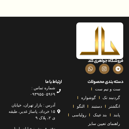
اه جواهری گلد
بندی محصولات
ارتباط با ما
شماره تماس :
و نیم ست
۰۹۳۹۵۵۰۵۹۶۹
بند تک
گوشواره
آدرس : بازار تهران، خیابان
تر
دستبند
النگو
۱۵ خرداد، پاساژ غدیر، طبقه
بند عینک
رولباسی
ی ۲، پلاک ۹
مای تعیین سایز
دفتر فروش : خیابان پامنار