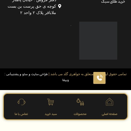
لای سبک
کوچه ی حق پرست بن بست
ملاباقر پلاک ۲ واحد ۲
قوق این سایت متعلق به جواهری گلد می باشد |
طراحی سایت
و
سئو
و پشتیبانی :
وبیفا
فحه اصلی
محصولات
سبد خرید
تماس با ما