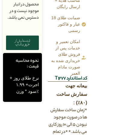
مناسب هدیه +
محصول در انبار
ارسال رایگان
موجود نیست و در
دسترس نمی باشد.
ضمانت طلای 18
عیار و فاکتور
رسمی
ثبت سفارش از
امکان تعمیر و
طریق واتساپ
خدمات پس از
فروش طلای
نحوه محاسبه
خریداری شده به
قیمت :
صورت مادام
العمر
نرخ طلای روز +
کد استاندارد T1277
اجرت+ ۱.۹۹
بیعانه جهت
٪سود * وزن
سفارش ساخت
(۸۰٪) :
*زمان ساخت سفارش
ها در صورت موجود
نبودن ۵ الی ۱۰ روز کاری
می باشد.* *در تمام