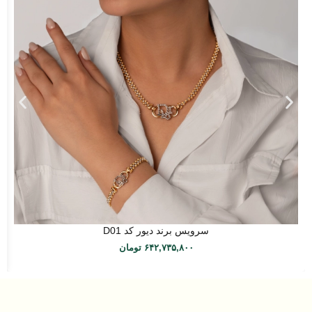
سرویس برند دیور کد D01
۶۴۲,۷۳۵,۸۰۰
تومان