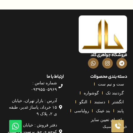
فروشگاه جواهری گلد
دسته بندی محصولات
ارتباط با ما
شماره تماس :
ست و نیم ست
۰۹۳۹۵۵۰۵۹۶۹
گردنبند تک
گوشواره
آدرس : بازار تهران، خیابان
انگشتر
دستبند
النگو
۱۵ خرداد، پاساژ غدیر، طبقه
پابند
بند عینک
رولباسی
ی ۲، پلاک ۹
راهنمای تعیین سایز
دفتر فروش : خیابان پامنار
خرید طلای سبک
کوچه ی حق پرست بن بست