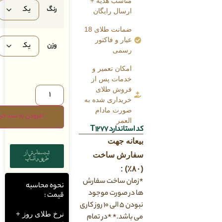
مناسب هدیه +
رنگ
ارسال رایگان
ضمانت طلای 18
عیار و فاکتور
وزن
رسمی
امکان تعمیر و
خدمات پس از
فروش طلای
خریداری شده به
صورت مادام
افزودن به سبد خرید
العمر
کد استاندارد T1277
بیعانه جهت
ثبت سفارش از
سفارش ساخت
طریق واتساپ
(۸۰٪) :
*زمان ساخت سفارش
نحوه محاسبه
ها در صورت موجود
قیمت :
نبودن ۵ الی ۱۰ روز کاری
نرخ طلای روز +
می باشد.* *در تمام