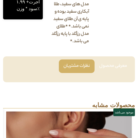
اجرت+ ۱.۹۹
مدل های سفید، طلا
٪سود * وزن
آبکاری سفید بوده و
پایه ی آن طلای سفید
نمی باشد.* *طلای
مدل رزگلد با پایه رزگلد
می باشد.*
فی محصول
نظرات مشتریان
لات مشابه
باشد
موجود می‌باشد