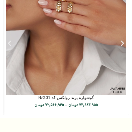
گوشواره برند رولکس کد R/G01
۷۳,۶۸۳,۹۵۵
تومان
–
۷۲,۵۶۶,۹۴۵
تومان