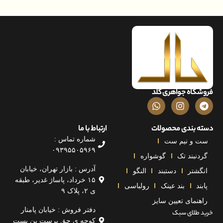
اه جواهری گلد
بندی محصولات
ارتباط با ما
شماره تماس :
و نیم ست
۰۹۳۹۵۵۰۵۹۶۹
بند تک
گوشواره
آدرس : بازار تهران، خیابان
تر
دستبند
النگو
۱۵ خرداد، پاساژ غدیر، طبقه
بند عینک
رولباسی
ی ۲، پلاک ۹
مای تعیین سایز
دفتر فروش : خیابان پامنار
لای سبک
کوچه ی حق پرست بن بست