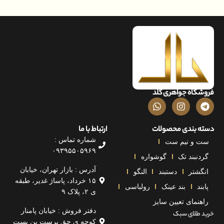
اه جواهری گلد
بندی محصولات
ارتباط با ما
شماره تماس :
و نیم ست
۰۹۳۹۵۵۰۵۹۶۹
بند تک
گوشواره
آدرس : بازار تهران، خیابان
تر
دستبند
النگو
۱۵ خرداد، پاساژ غدیر، طبقه
بند عینک
رولباسی
ی ۲، پلاک ۹
مای تعیین سایز
دفتر فروش : خیابان پامنار
لای سبک
کوچه ی حق پرست بن بست