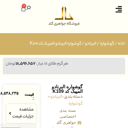
0
فروشگاه جواهری گلد
وشواره
/
البرنادو
/ گوشواره البرنادو المپیک کد K109
هر گرم طلای ۱۸ عیار :
۱۸,۵۹۶,۶۵۷
تومان
گوشواره البرنادو
المپیک کد K109
۱۰۸,۵۴۸,۲۳۵
تومان
قیمت
دسته بندی :
البرنادو
–
:
گوشواره
مشاهده
بسته بندی
جزئیات قیمت
اختصاصی
جواهری گلد