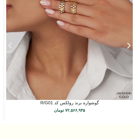
گوشواره برند رولکس کد R/G01
۷۲,۵۶۶,۹۴۵
تومان