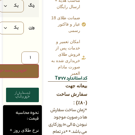
مناسب هدیه +
رنگ
ارسال رایگان
ضمانت طلای 18
عیار و فاکتور
وزن
رسمی
امکان تعمیر و
خدمات پس از
فروش طلای
خریداری شده به
صورت مادام
افزودن به سبد خرید
العمر
کد استاندارد T1277
بیعانه جهت
ثبت سفارش از
سفارش ساخت
طریق واتساپ
(۸۰٪) :
*زمان ساخت سفارش
نحوه محاسبه
ها در صورت موجود
قیمت :
نبودن ۵ الی ۱۰ روز کاری
نرخ طلای روز +
می باشد.* *در تمام