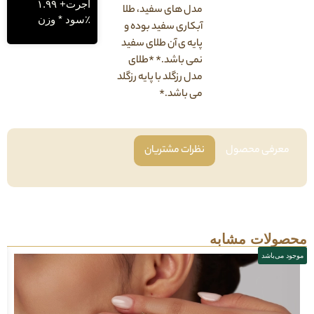
اجرت+ ۱.۹۹
مدل های سفید، طلا
٪سود * وزن
آبکاری سفید بوده و
پایه ی آن طلای سفید
نمی باشد.* *طلای
مدل رزگلد با پایه رزگلد
می باشد.*
فی محصول
نظرات مشتریان
لات مشابه
باشد
موجود می‌باشد