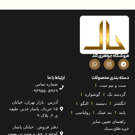
اه جواهری گلد
بندی محصولات
ارتباط با ما
شماره تماس :
و نیم ست
۰۹۳۹۵۵۰۵۹۶۹
بند تک
گوشواره
آدرس : بازار تهران، خیابان
تر
دستبند
النگو
۱۵ خرداد، پاساژ غدیر، طبقه
بند عینک
رولباسی
ی ۲، پلاک ۹
مای تعیین سایز
دفتر فروش : خیابان پامنار
لای سبک
کوچه ی حق پرست بن بست