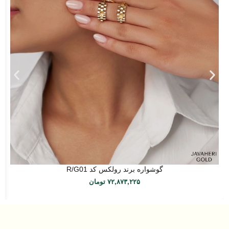
گوشواره برند رولکس کد R/G01
۷۲,۸۷۳,۲۲۵
تومان