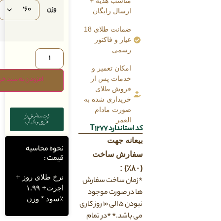
مناسب هدیه +
وزن
ارسال رایگان
ضمانت طلای 18
عیار و فاکتور
رسمی
امکان تعمیر و
افزودن به سبد خرید
خدمات پس از
فروش طلای
خریداری شده به
صورت مادام
ثبت سفارش از
العمر
طریق واتساپ
کد استاندارد T1277
بیعانه جهت
نحوه محاسبه
سفارش ساخت
قیمت :
(۸۰٪) :
نرخ طلای روز +
*زمان ساخت سفارش
اجرت+ ۱.۹۹
ها در صورت موجود
٪سود * وزن
نبودن ۵ الی ۱۰ روز کاری
می باشد.* *در تمام